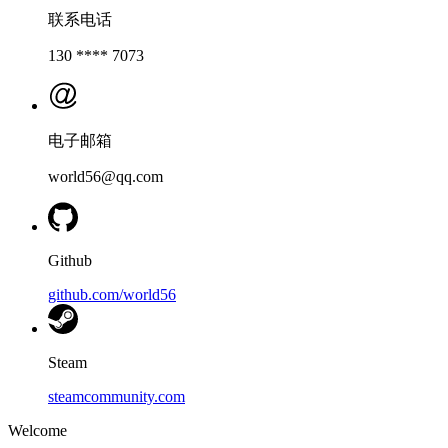
联系电话
130 **** 7073
电子邮箱
world56@qq.com
Github
github.com/world56
Steam
steamcommunity.com
Welcome